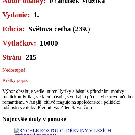
Autor obálky:
František Muzika
Vydanie:
1.
Edícia:
Světová četba (239.)
Výtlačkov:
10000
Strán:
215
Nedostupné
Krátky popis:
Výbor obsahuje vedle intimní lyriky a básní s přírodními motivy i
politickou lyriku, ve které básník, vynikající představitel revolučního
romantismu v Anglii, citlivě reaguje na společenské i politické
události své doby. Předmluva: Zdeněk Vančura
Najnovšie tituly v ponuke