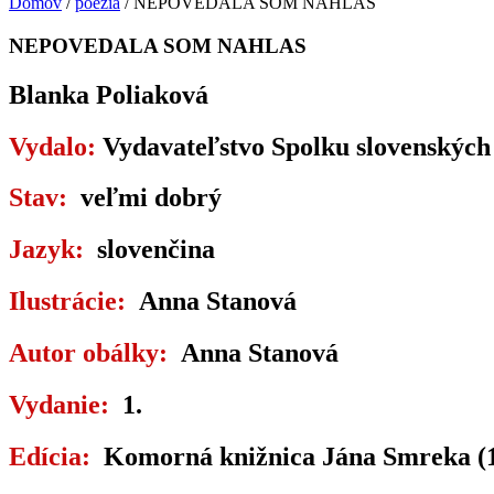
Domov
/
poézia
/ NEPOVEDALA SOM NAHLAS
NEPOVEDALA SOM NAHLAS
Blanka Poliaková
Vydalo:
Vydavateľstvo Spolku slovenských 
Stav:
veľmi dobrý
Jazyk:
slovenčina
Ilustrácie:
Anna Stanová
Autor obálky:
Anna Stanová
Vydanie:
1.
Edícia:
Komorná knižnica Jána Smreka (