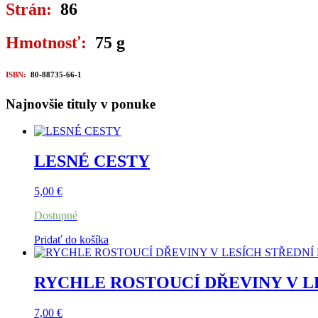
Strán:
86
Hmotnosť:
75 g
ISBN:
80-88735-66-1
Najnovšie tituly v ponuke
LESNÉ CESTY
5,00
€
Dostupné
Pridať do košíka
RYCHLE ROSTOUCÍ DŘEVINY V L
7,00
€