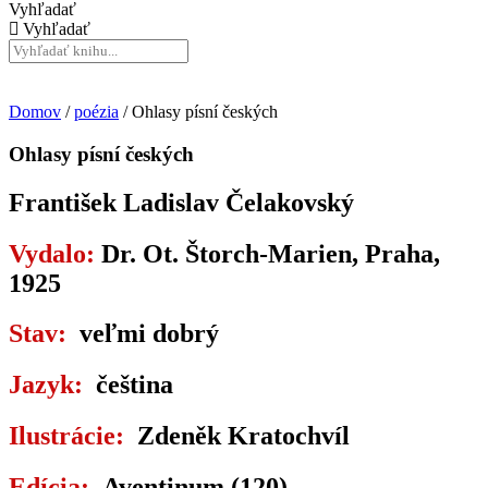
Vyhľadať
Vyhľadať
Domov
/
poézia
/ Ohlasy písní českých
Ohlasy písní českých
František Ladislav Čelakovský
Vydalo:
Dr. Ot. Štorch-Marien, Praha,
1925
Stav:
veľmi dobrý
Jazyk:
čeština
Ilustrácie:
Zdeněk Kratochvíl
Edícia:
Aventinum (120)