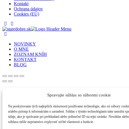
Kontakt
Ochrana údajov
Cookies (EÚ)
NOVINKY
O MNE
ZOZNAM KNÍH
KONTAKT
BLOG
Spravujte súhlas so súbormi cookie
Na poskytovanie tých najlepších skúseností používame technológie, ako sú súbory cooki
a/alebo prístup k informáciám o zariadení. Súhlas s týmito technológiami nám umožní s
údaje, ako je správanie pri prehliadaní alebo jedinečné ID na tejto stránke. Nesúhlas aleb
súhlasu môže nepriaznivo ovplyvniť určité vlastnosti a funkcie.