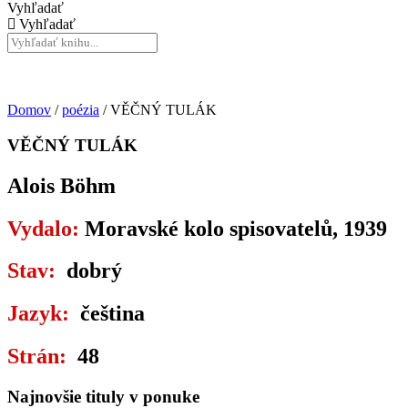
Vyhľadať
Vyhľadať
Domov
/
poézia
/ VĚČNÝ TULÁK
VĚČNÝ TULÁK
Alois Böhm
Vydalo:
Moravské kolo spisovatelů, 1939
Stav:
dobrý
Jazyk:
čeština
Strán:
48
Najnovšie tituly v ponuke