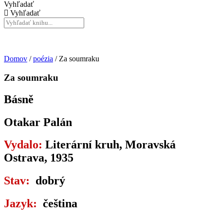
Vyhľadať
Vyhľadať
Domov
/
poézia
/ Za soumraku
Za soumraku
Básně
Otakar Palán
Vydalo:
Literární kruh, Moravská
Ostrava, 1935
Stav:
dobrý
Jazyk:
čeština