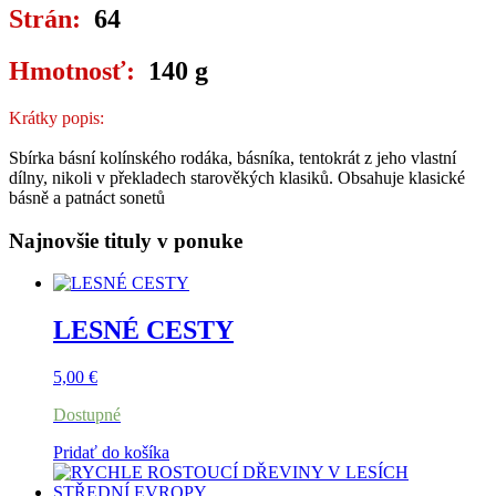
Strán:
64
Hmotnosť:
140 g
Krátky popis:
Sbírka básní kolínského rodáka, básníka, tentokrát z jeho vlastní
dílny, nikoli v překladech starověkých klasiků. Obsahuje klasické
básně a patnáct sonetů
Najnovšie tituly v ponuke
LESNÉ CESTY
5,00
€
Dostupné
Pridať do košíka