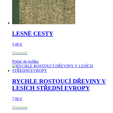
LESNÉ CESTY
5,00
€
Dostupné
Pridať do košíka
RYCHLE ROSTOUCÍ DŘEVINY V
LESÍCH STŘEDNÍ EVROPY
7,00
€
Dostupné