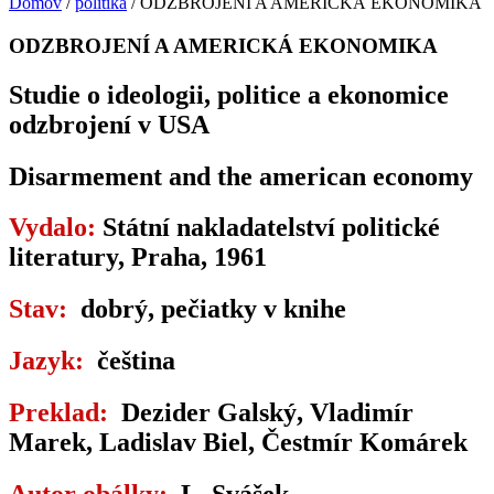
Domov
/
politika
/ ODZBROJENÍ A AMERICKÁ EKONOMIKA
ODZBROJENÍ A AMERICKÁ EKONOMIKA
Studie o ideologii, politice a ekonomice
odzbrojení v USA
Disarmement and the american economy
Vydalo:
Státní nakladatelství politické
literatury, Praha, 1961
Stav:
dobrý, pečiatky v knihe
Jazyk:
čeština
Preklad:
Dezider Galský, Vladimír
Marek, Ladislav Biel, Čestmír Komárek