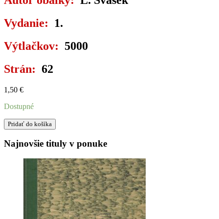
Autor obálky:
L. Svášek
Vydanie:
1.
Výtlačkov:
5000
Strán:
62
1,50
€
Dostupné
množstvo
Pridať do košíka
ODZBROJENÍ
A
Najnovšie tituly v ponuke
AMERICKÁ
EKONOMIKA