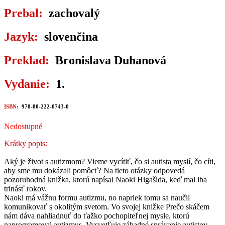
Prebal:
zachovalý
Jazyk:
slovenčina
Preklad:
Bronislava Duhanová
Vydanie:
1.
ISBN:
978-80-222-0743-0
Nedostupné
Krátky popis:
Aký je život s autizmom? Vieme vycítiť, čo si autista myslí, čo cíti,
aby sme mu dokázali pomôcť? Na tieto otázky odpovedá
pozoruhodná knižka, ktorú napísal Naoki Higašida, keď mal iba
trinásť rokov.
Naoki má vážnu formu autizmu, no napriek tomu sa naučil
komunikovať s okolitým svetom. Vo svojej knižke Prečo skáčem
nám dáva nahliadnuť do ťažko pochopiteľnej mysle, ktorú
naprogramoval autizmus. Vysvetľuje záhadné správanie autistov,