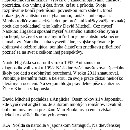
prezrádza, ako vnímajú čas, život, krásu a prírodu. Svoje
rozprávanie končí prekrásnou poviedkou Som stále tu, ktorá
dokazuje, že autistom nechýba humor, fantázia ani empatia.
Mnoho rodičov autistických detí po prečítaní knižky zažije rovnaký
pocit ako prekladateľ tejto knihy David Mitchell. Cez myseľ
Naokiho Higašidu spoznal myseľ vlastného autistického syna a
pochopil, že život s normálnymi ľuďmi je pre autistu nekonečne
namáhavý. Naokiho snaha vysvetliť iné, svojské správanie je
dojímavá a odzbrojujúca, ponúka čitateľom zriedkavú príležitosť
pozrieť sa na svet z celkom inej perspektívy.
Naoki Higašida sa narodil v roku 1992. Autizmus mu
diagnostikovali v roku 1998. Následne začal navštevovať špeciálne
školy pre deti s osobitnými potrebami. V roku 2011 zmaturoval.
Publikuje literatúru faktu a beletriu. za svoje práce získal niekoľko
literárnych ocenení. Na svojom blogu pravidelne píše o autizme.
Žije v Kimitsu v Japonsku.
David Mitchell pochádza z Anglicka. Osem rokov žil v Japonsku,
kde vyučoval angličtinu. Je autorom mnohých románov. Dvakrát
bol nominovaný na prestížnu Man Bookerovu cenu a získal
niekoľko ďalších literárnych ocenení
K.A. Yošida sa narodila v japonskom Yamaguči. Na dievčenskej