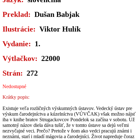
Preklad:
Dušan Babjak
Ilustrácie:
Viktor Hulík
Vydanie:
1.
Výtlačkov:
22000
Strán:
272
Nedostupné
Krátky popis:
Existuje veľa rozličných výskumných ústavov. Vedecký ústav pre
výskum čarodejníctva a kúzelníctva (VÚVČAK) však možno nájsť
iba v knihe bratov Strugackovcov Pondelok sa začína v sobotu. Už
samotný názov diela dáva tušiť, že v tomto ústave sa dejú veľmi
nezvyčajné veci. Prečo? Pretože v ňom ako vedci pracujú známi i
neznámi, starí i mladí mágovia a čarodejníci. Život napreduje čoraz