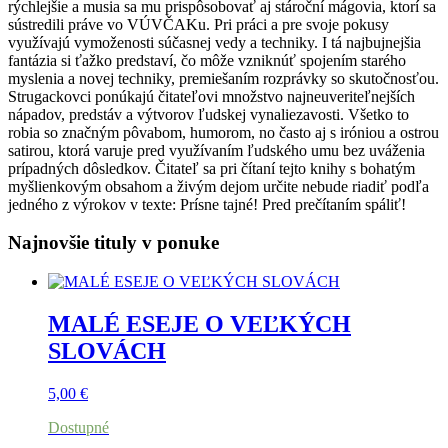
rýchlejšie a musia sa mu prispôsobovať aj stároční mágovia, ktorí sa
sústredili práve vo VÚVČAKu. Pri práci a pre svoje pokusy
využívajú vymoženosti súčasnej vedy a techniky. I tá najbujnejšia
fantázia si ťažko predstaví, čo môže vzniknúť spojením starého
myslenia a novej techniky, premiešaním rozprávky so skutočnosťou.
Strugackovci ponúkajú čitateľovi množstvo najneuveriteľnejších
nápadov, predstáv a výtvorov ľudskej vynaliezavosti. Všetko to
robia so značným pôvabom, humorom, no často aj s iróniou a ostrou
satirou, ktorá varuje pred využívaním ľudského umu bez uváženia
prípadných dôsledkov. Čitateľ sa pri čítaní tejto knihy s bohatým
myšlienkovým obsahom a živým dejom určite nebude riadiť podľa
jedného z výrokov v texte: Prísne tajné! Pred prečítaním spáliť!
Najnovšie tituly v ponuke
MALÉ ESEJE O VEĽKÝCH
SLOVÁCH
5,00
€
Dostupné