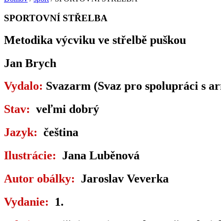
SPORTOVNÍ STŘELBA
Metodika výcviku ve střelbě puškou
Jan Brych
Vydalo:
Svazarm (Svaz pro spolupráci s a
Stav:
veľmi dobrý
Jazyk:
čeština
Ilustrácie:
Jana Luběnová
Autor obálky:
Jaroslav Veverka
Vydanie:
1.