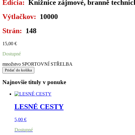
Edícia:
Knižnice zájmové, branně technick
Výtlačkov:
10000
Strán:
148
15,00
€
Dostupné
množstvo SPORTOVNÍ STŘELBA
Pridať do košíka
Najnovšie tituly v ponuke
LESNÉ CESTY
5,00
€
Dostupné