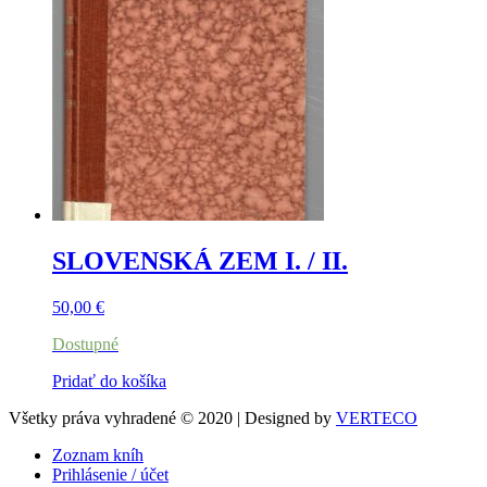
SLOVENSKÁ ZEM I. / II.
50,00
€
Dostupné
Pridať do košíka
Všetky práva vyhradené © 2020 | Designed by
VERTECO
Zoznam kníh
Prihlásenie / účet