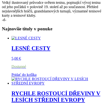
Velký ilustrovaný průvodce světem tenisu, popisující vývoj tenisu
od jeho počátků v polovině 19. století až po současnost. Přehled
nejslavnějších hráčů, grandslamových turnajů, významné tenisové
kurty a tenisové kluby.
-d-
Najnovšie tituly v ponuke
LESNÉ CESTY
5,00
€
Dostupné
Pridať do košíka
RYCHLE ROSTOUCÍ DŘEVINY V
LESÍCH STŘEDNÍ EVROPY