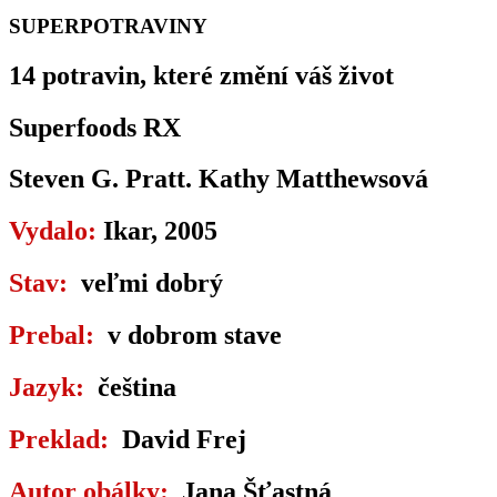
SUPERPOTRAVINY
14 potravin, které změní váš život
Superfoods RX
Steven G. Pratt. Kathy Matthewsová
Vydalo:
Ikar, 2005
Stav:
veľmi dobrý
Prebal:
v dobrom stave
Jazyk:
čeština
Preklad:
David Frej
Autor obálky:
Jana Šťastná