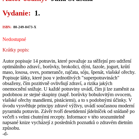
Vydanie:
1.
ISBN:
80-249-0473-X
Nedostupné
Krátky popis:
Autor popisuje 14 potravin, které považuje za stěžejní pro udržení
optimálního zdraví:, borůvky, brokolici, dýni, fazole, jogurt, krůtí
maso, lososa, oves, pomeranče, rajčata, sóju, špenát, vlašské ořechy.
Popisuje látky, které jsou v jednotlivých "superpotravinách"
obsaženy, čím pozitivně ovlivňují zdraví, a rizika jakých
onemocnění snižuje. U každé potraviny uvádí, čím ji lze zaměnit za
podobnou ze stejné skupiny (např. borůvky bobulovitým ovocem,
vlašské ořechy mandlemi, pistáciemi), a to s podobnými účinky. V
úvodu vysvětluje principy zdravé výživy, uvádí současnou moderní
pyramidu potravin. Závěr tvoří desetidenní jídelníček od snídaně po
večeři s velmi chutnými recepty. Informace v této srozumitelně
napsané knize vycházejí z posledních poznatků o zdravém dietním
způsobu.
-d-