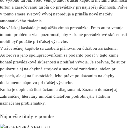
od výkonu turbín. Preto venuje autor ďalšiu kapitolu meraniu účinnosti
turbín a zaraďovaniu turbín do prevádzky pri najlepšej účinnosti. Práve
v tomto smere svetový vývoj napreduje a prináša nové metódy
automatického riadenia.
Na vážskej kaskáde je najťažšia zimná prevádzka. Preto autor venuje
tomuto problému viac pozornosti, aby získané prevádzkové skúsenosti
mohli byť použité pri ďalšej výstavbe.
V záverečnej kapitole sa zaoberá plánovanou údržbou zariadenia.
Autorovi a jeho spolupracovníkom sa podarilo podať v tejto knihe
bohaté prevádzkové skúsenosti a prehľad vývoja. Je správne, že autor
poukazuje aj na chybné strojové a stavebné zariadenie, nielen pri
opisoch, ale aj na ilustráciách, lebo práve poukázaním na chyby
dosiahneme nápravu pri ďalšej výstavbe.
Kniha je doplnená ilustráciami a diagramami. Zoznam domácej aj
zahraničnej literatúry umožní čitateľom podrobnejšie štúdium
naznačenej problematiky.
Najnovšie tituly v ponuke