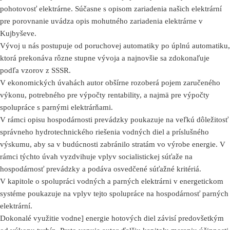
pohotovosť elektrárne. Súčasne s opisom zariadenia našich elektrární
pre porovnanie uvádza opis mohutného zariadenia elektrárne v
Kujbyševe.
Vývoj u nás postupuje od poruchovej automatiky po úplnú automatiku,
ktorá prekonáva rôzne stupne vývoja a najnovšie sa zdokonaľuje
podľa vzorov z SSSR.
V ekonomických úvahách autor obšírne rozoberá pojem zaručeného
výkonu, potrebného pre výpočty rentability, a najmä pre výpočty
spolupráce s parnými elektrárňami.
V rámci opisu hospodárnosti prevádzky poukazuje na veľkú dôležitosť
správneho hydrotechnického riešenia vodných diel a príslušného
výskumu, aby sa v budúcnosti zabránilo stratám vo výrobe energie. V
rámci týchto úvah vyzdvihuje vplyv socialistickej súťaže na
hospodárnosť prevádzky a podáva osvedčené súťažné kritériá.
V kapitole o spolupráci vodných a parných elektrárni v energetickom
systéme poukazuje na vplyv tejto spolupráce na hospodárnosť parných
elektrární.
Dokonalé využitie vodne] energie hotových diel závisí predovšetkým