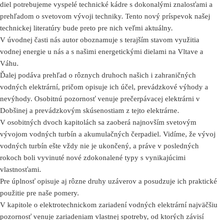
diel potrebujeme vyspelé technické kádre s dokonalými znalosťami a
prehľadom o svetovom vývoji techniky. Tento nový príspevok našej
technickej literatúry bude preto pre nich veľmi aktuálny.
V úvodnej časti nás autor oboznamuje s terajším stavom využitia
vodnej energie u nás a s našimi energetickými dielami na Vltave a
Váhu.
Ďalej podáva prehľad o rôznych druhoch našich i zahraničných
vodných elektrární, pričom opisuje ich účel, prevádzkové výhody a
nevýhody. Osobitnú pozornosť venuje prečerpávacej elektrárni v
Dobšinej a prevádzkovým skúsenostiam z tejto elektrárne.
V osobitných dvoch kapitolách sa zaoberá najnovším svetovým
vývojom vodných turbín a akumulačných čerpadiel. Vidíme, že vývoj
vodných turbín ešte vždy nie je ukončený, a práve v posledných
rokoch boli vyvinuté nové zdokonalené typy s vynikajúcimi
vlastnosťami.
Pre úplnosť opisuje aj rôzne druhy uzáverov a posudzuje ich praktické
použitie pre naše pomery.
V kapitole o elektrotechnickom zariadení vodných elektrární najväčšiu
pozornosť venuje zariadeniam vlastnej spotreby, od ktorých závisí