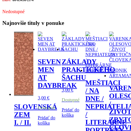
ISBN:
80-85456-21-4
Nedostupné
Najnovšie tituly v ponuke
SEVEN
ZÁKLADY
MEN
PRAKTICKÉHO
AT
ŠACHU
MEŠTIACI
DAYBREAK
VARE
/ NA
3,00
€
OLES
DNE /
3,00
€
Dostupné
/
NEPRIATELI
SLOVENSKÁ
Dostupné
Pridať do
ŽIVO
/
ZEM
košíka
Pridať do
ZBYT
LITERÁRNE
I. / II.
košíka
ČLOV
PORTRÉTY