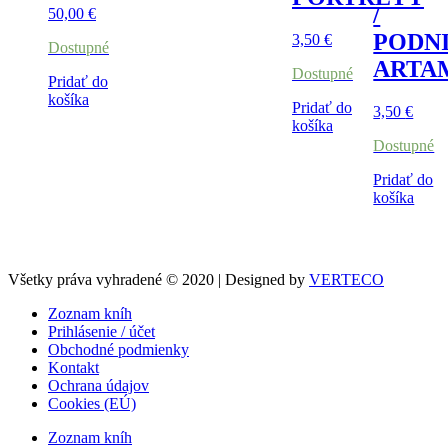
/
50,00
€
PODN
3,50
€
Dostupné
ARTA
Dostupné
Pridať do
košíka
Pridať do
3,50
€
košíka
Dostupné
Pridať do
košíka
Všetky práva vyhradené © 2020 | Designed by
VERTECO
Zoznam kníh
Prihlásenie / účet
Obchodné podmienky
Kontakt
Ochrana údajov
Cookies (EÚ)
Zoznam kníh