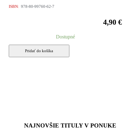
ISBN:
978-80-99760-62-7
4,90
€
Dostupné
množstvo
Pridať do košíka
MÚZEUM
VOJTECHA
LÖFFLERA,
KOŠICE-
STARÉ
MESTO,
2006-
2007
NAJNOVŠIE TITULY V PONUKE