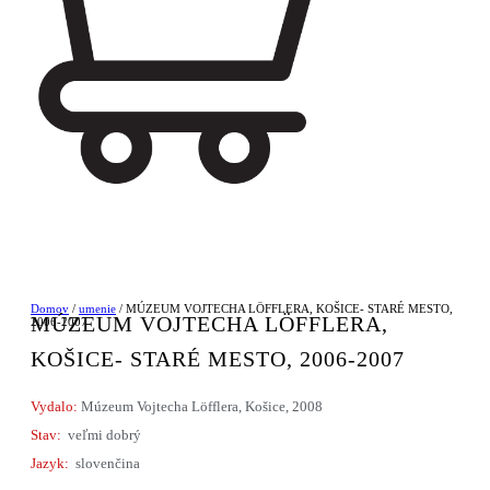
Domov
/
umenie
/ MÚZEUM VOJTECHA LÖFFLERA, KOŠICE- STARÉ MESTO,
MÚZEUM VOJTECHA LÖFFLERA,
2006-2007
KOŠICE- STARÉ MESTO, 2006-2007
Vydalo:
Múzeum Vojtecha Löfflera, Košice, 2008
Stav:
veľmi dobrý
Jazyk:
slovenčina