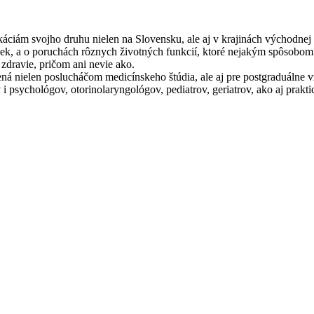
ikáciám svojho druhu nielen na Slovensku, ale aj v krajinách východn
ovek, a o poruchách rôznych životných funkcií, ktoré nejakým spôsobo
 zdravie, pričom ani nevie ako.
čená nielen poslucháčom medicínskeho štúdia, ale aj pre postgraduálne 
 i psychológov, otorinolaryngológov, pediatrov, geriatrov, ako aj prakt