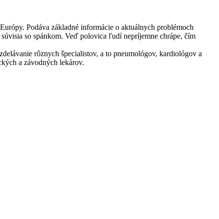
ej Európy. Podáva základné informácie o aktuálnych problémoch
m súvisia so spánkom. Veď polovica ľudí nepríjemne chrápe, čím
vzdelávanie rôznych špecialistov, a to pneumológov, kardiológov a
ických a závodných lekárov.