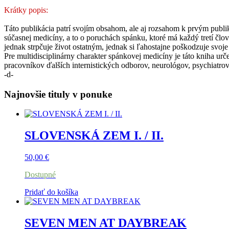
Krátky popis:
Táto publikácia patrí svojím obsahom, ale aj rozsahom k prvým publ
súčasnej medicíny, a to o poruchách spánku, ktoré má každý tretí čl
jednak strpčuje život ostatným, jednak si ľahostajne poškodzuje svoje
Pre multidisciplinárny charakter spánkovej medicíny je táto kniha ur
pracovníkov ďalších internistických odborov, neurológov, psychiatrov
-d-
Najnovšie tituly v ponuke
SLOVENSKÁ ZEM I. / II.
50,00
€
Dostupné
Pridať do košíka
SEVEN MEN AT DAYBREAK