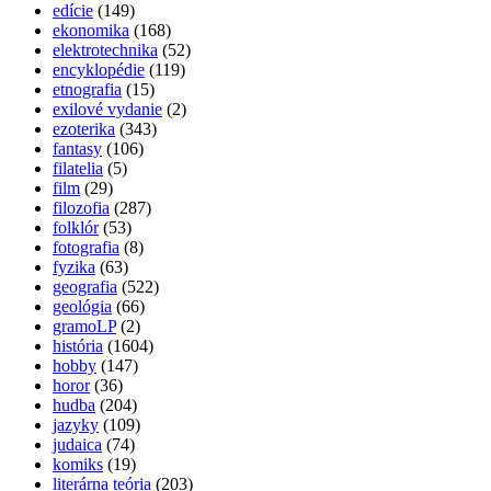
edície
(149)
ekonomika
(168)
elektrotechnika
(52)
encyklopédie
(119)
etnografia
(15)
exilové vydanie
(2)
ezoterika
(343)
fantasy
(106)
filatelia
(5)
film
(29)
filozofia
(287)
folklór
(53)
fotografia
(8)
fyzika
(63)
geografia
(522)
geológia
(66)
gramoLP
(2)
história
(1604)
hobby
(147)
horor
(36)
hudba
(204)
jazyky
(109)
judaica
(74)
komiks
(19)
literárna teória
(203)