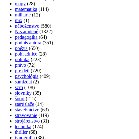
mapy
(28)
matematika
(114)
militarie
(12)
mix
(1)
náboženstvo
(580)
Nezaradené
(1322)
pedagogika
(64)
podpis autora
(351)
poézia
(650)
pohľadnice
(28)
politika
(223)
právo
(72)
pre deti
(720)
psychológia
(409)
samizdat
(2)
scifi
(108)
slovníky
(35)
šport
(215)
staré tlače
(14)
stavebníctvo
(63)
stravovanie
(119)
strojárenstvo
(31)
technika
(174)
thriller
(68)
typografia
(38)