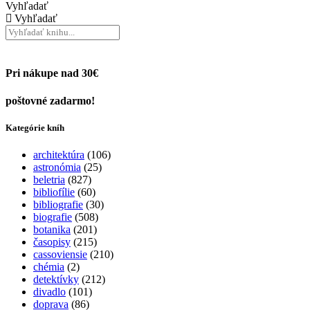
Vyhľadať
Vyhľadať
Pri nákupe nad 30€
poštovné zadarmo!
Kategórie kníh
architektúra
(106)
astronómia
(25)
beletria
(827)
bibliofílie
(60)
bibliografie
(30)
biografie
(508)
botanika
(201)
časopisy
(215)
cassoviensie
(210)
chémia
(2)
detektívky
(212)
divadlo
(101)
doprava
(86)