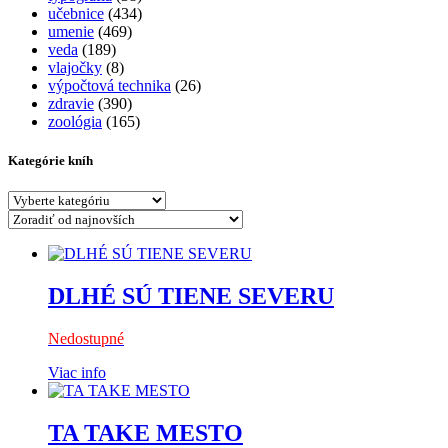
učebnice
(434)
umenie
(469)
veda
(189)
vlajočky
(8)
výpočtová technika
(26)
zdravie
(390)
zoológia
(165)
Kategórie kníh
DLHÉ SÚ TIENE SEVERU
Nedostupné
Viac info
TA TAKE MESTO