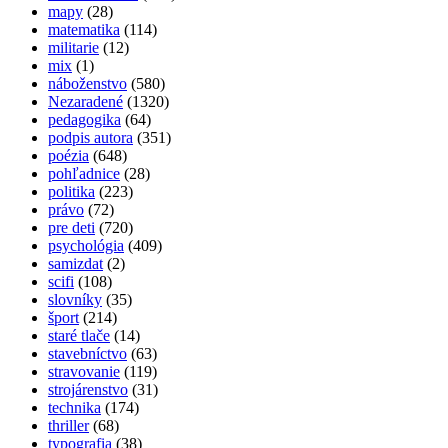
mapy
(28)
matematika
(114)
militarie
(12)
mix
(1)
náboženstvo
(580)
Nezaradené
(1320)
pedagogika
(64)
podpis autora
(351)
poézia
(648)
pohľadnice
(28)
politika
(223)
právo
(72)
pre deti
(720)
psychológia
(409)
samizdat
(2)
scifi
(108)
slovníky
(35)
šport
(214)
staré tlače
(14)
stavebníctvo
(63)
stravovanie
(119)
strojárenstvo
(31)
technika
(174)
thriller
(68)
typografia
(38)