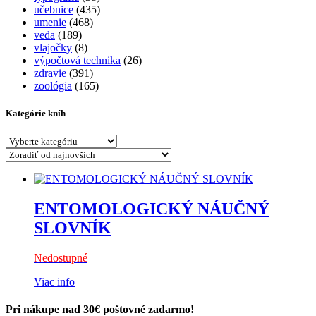
učebnice
(435)
umenie
(468)
veda
(189)
vlajočky
(8)
výpočtová technika
(26)
zdravie
(391)
zoológia
(165)
Kategórie kníh
ENTOMOLOGICKÝ NÁUČNÝ
SLOVNÍK
Nedostupné
Viac info
Pri nákupe nad 30€ poštovné zadarmo!