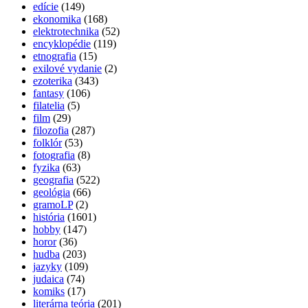
edície
(149)
ekonomika
(168)
elektrotechnika
(52)
encyklopédie
(119)
etnografia
(15)
exilové vydanie
(2)
ezoterika
(343)
fantasy
(106)
filatelia
(5)
film
(29)
filozofia
(287)
folklór
(53)
fotografia
(8)
fyzika
(63)
geografia
(522)
geológia
(66)
gramoLP
(2)
história
(1601)
hobby
(147)
horor
(36)
hudba
(203)
jazyky
(109)
judaica
(74)
komiks
(17)
literárna teória
(201)