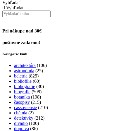
Vyhľadať
Vyhľadať
Pri nákupe nad 30€
poštovné zadarmo!
Kategórie kníh
architektúra
(106)
astronómia
(25)
beletria
(825)
bibliofílie
(60)
bibliografie
(30)
biografie
(508)
botanika
(198)
časopisy
(215)
cassoviensie
(210)
chémia
(2)
detektívky
(212)
divadlo
(100)
doprava
(86)