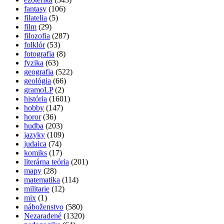
fantasy
(106)
filatelia
(5)
film
(29)
filozofia
(287)
folklór
(53)
fotografia
(8)
fyzika
(63)
geografia
(522)
geológia
(66)
gramoLP
(2)
história
(1601)
hobby
(147)
horor
(36)
hudba
(203)
jazyky
(109)
judaica
(74)
komiks
(17)
literárna teória
(201)
mapy
(28)
matematika
(114)
militarie
(12)
mix
(1)
náboženstvo
(580)
Nezaradené
(1320)