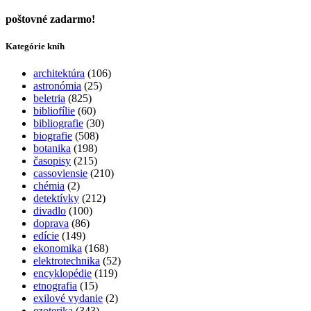
poštovné zadarmo!
Kategórie kníh
architektúra
(106)
astronómia
(25)
beletria
(825)
bibliofílie
(60)
bibliografie
(30)
biografie
(508)
botanika
(198)
časopisy
(215)
cassoviensie
(210)
chémia
(2)
detektívky
(212)
divadlo
(100)
doprava
(86)
edície
(149)
ekonomika
(168)
elektrotechnika
(52)
encyklopédie
(119)
etnografia
(15)
exilové vydanie
(2)
ezoterika
(343)