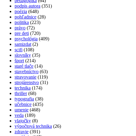
pedagogika
(64)
podpis autora
(351)
poézia
(648)
pohľadnice
(28)
politika
(223)
právo
(72)
pre deti
(720)
psychológia
(409)
samizdat
(2)
scifi
(108)
slovníky
(35)
šport
(214)
staré tlače
(14)
stavebníctvo
(63)
stravovanie
(119)
strojárenstvo
(31)
technika
(174)
thriller
(68)
typografia
(38)
učebnice
(435)
umenie
(468)
veda
(189)
vlajočky
(8)
výpočtová technika
(26)
zdravie
(391)