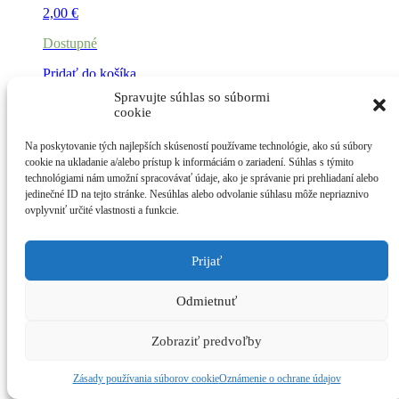
2,00
€
Dostupné
Pridať do košíka
Spravujte súhlas so súbormi
cookie
PASTIERKA A KOMINÁRIK
Na poskytovanie tých najlepších skúseností používame technológie, ako sú súbory
cookie na ukladanie a/alebo prístup k informáciám o zariadení. Súhlas s týmito
2,50
€
technológiami nám umožní spracovávať údaje, ako je správanie pri prehliadaní alebo
Dostupné
jedinečné ID na tejto stránke. Nesúhlas alebo odvolanie súhlasu môže nepriaznivo
ovplyvniť určité vlastnosti a funkcie.
Pridať do košíka
Prijať
Odmietnuť
Zobraziť predvoľby
Zásady používania súborov cookie
Oznámenie o ochrane údajov