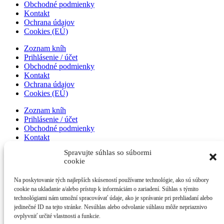
Obchodné podmienky
Kontakt
Ochrana údajov
Cookies (EÚ)
Zoznam kníh
Prihlásenie / účet
Obchodné podmienky
Kontakt
Ochrana údajov
Cookies (EÚ)
Zoznam kníh
Prihlásenie / účet
Obchodné podmienky
Kontakt
Ochrana údajov
Spravujte súhlas so súbormi
Cookies (EÚ)
cookie
Zoznam kníh
Na poskytovanie tých najlepších skúseností používame technológie, ako sú súbory
Prihlásenie / účet
cookie na ukladanie a/alebo prístup k informáciám o zariadení. Súhlas s týmito
Obchodné podmienky
technológiami nám umožní spracovávať údaje, ako je správanie pri prehliadaní alebo
Kontakt
jedinečné ID na tejto stránke. Nesúhlas alebo odvolanie súhlasu môže nepriaznivo
Ochrana údajov
ovplyvniť určité vlastnosti a funkcie.
Cookies (EÚ)