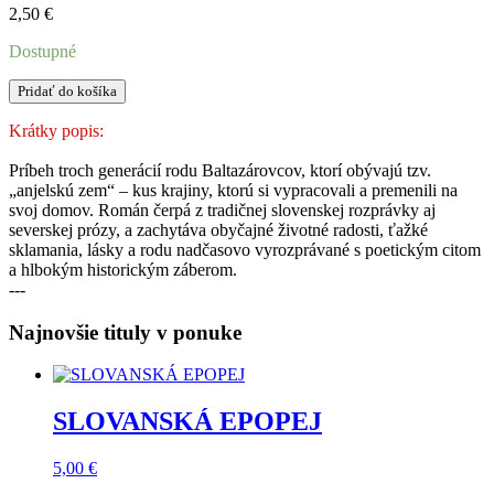
2,50
€
Dostupné
množstvo
Pridať do košíka
ANJELSKÁ
ZEM
Krátky popis:
Príbeh troch generácií rodu Baltazárovcov, ktorí obývajú tzv.
„anjelskú zem“ – kus krajiny, ktorú si vypracovali a premenili na
svoj domov. Román čerpá z tradičnej slovenskej rozprávky aj
severskej prózy, a zachytáva obyčajné životné radosti, ťažké
sklamania, lásky a rodu nadčasovo vyrozprávané s poetickým citom
a hlbokým historickým záberom.
---
Najnovšie tituly v ponuke
SLOVANSKÁ EPOPEJ
5,00
€