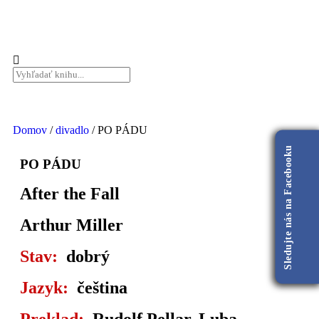
Domov
/
divadlo
/ PO PÁDU
Sledujte nás na Facebooku
PO PÁDU
After the Fall
Arthur Miller
Stav:
dobrý
Jazyk:
čeština