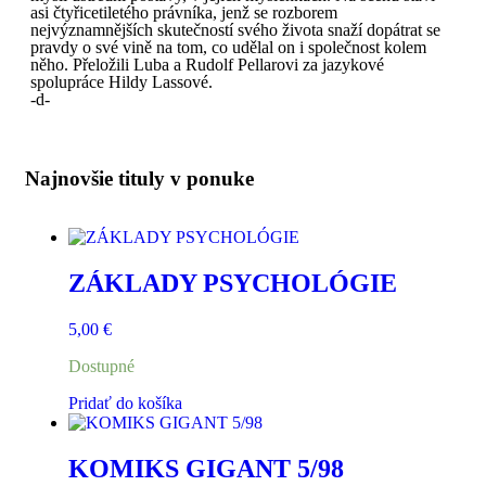
asi čtyřicetiletého právníka, jenž se rozborem
nejvýznamnějších skutečností svého života snaží dopátrat se
pravdy o své vině na tom, co udělal on i společnost kolem
něho. Přeložili Luba a Rudolf Pellarovi za jazykové
spolupráce Hildy Lassové.
-d-
Najnovšie tituly v ponuke
ZÁKLADY PSYCHOLÓGIE
5,00
€
Dostupné
Pridať do košíka
KOMIKS GIGANT 5/98