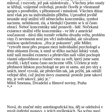
miloval, i rozvody, jež pak následovaly... Všechny jeho osudy
se křižují, vzájemně ovlivňují, protože člověk je všestranně
spojen s prostředím, s přítomností i minulostí. Všechen důraz
není však jen na individuálním příběhu. Uprostřed jeviště
neustále stojí strážní věž německého koncentráku, symbol
nacismu, nelidskosti, zla, a hledající Quentin se k ní často
obrací. Neboť koncentráky také postavili - lidé. Nečekaná
existence strážní věže koncentráku - ve hře z americké
současnosti - dává dílu rozměr velkého divadla světa, problém
viny či nevinnosti není jen věcí individuální, ale závažnou
otázkou společenskou. „Hra je pokusem", píše Miller,
"vytvořit most přes propast mezi individuální psychologií a
těmi oblastmi života, k nimž se těžko nachází lidský vztah,
totiž naší morální existenci a především naší vášní pochopit
vlastní odpovědnost a vlastní vinu za svět, který jsme sami
stvořili, i když tomu často nechceme věřit. Účelem je tedy
představit lidskou psychologii ne pro ni samu, ani pro slzy a
smích, které vyvolá, ale především tak, jak prýští, jak odráží
veřejné dění, což jinými slovy znamená: protože jsme takoví
my, je svět takový, jaký je."
Miloš Smetana, Divadelní a filmové noviny, Praha
*-*
Nová, do značné míry autobiografická hra, děj se odehrává v
mysli ústřední postavy, v jejích myšlenkách. Na scénu staví