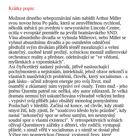
Krátky popis:
Možnost drsného sebepoznávání nám nabídli Arthur Miller
svou novou hrou Po pádu, která se neuvěřitelnou rychlostí,
několik měsíců po uvedeni v newyorském Lincoln Centre,
ocitla v evropské premiéře na jevišti bratislavského SND.
Vlna absurdního divadla se vyhnula Millerovi, nebo Miller se
vyhnul absurdnímu divadlu a po osmiletém odmlčení
předložil svým divákům příběh téměř moralizující a velmi
skutečný, osobně krutě prožitý, scénickou montáž millerovské
orchestrace reality a představ, odehrávající se "ve vědomí,
myšlenkách a vzpomínkách".
Asi čtyřicetiletý nadaný právník, jitřivě naslouchající
pochybnostem a nejistotám, intelektuál, jehož obzor nekončí u
vlastních manželských problémů, člověk, který socialismus - a
pak lásku - učinil zdrojem energie pro svůj život, muž
osamělý a zklamaný nám vypráví své osudy. Tento muž - jeho
jméno Quentin patrně nic neříká, aby autor zdůraznil, že velká
dramata nemusí být uskutečňována výhradně velkými hrdiny
- vypráví svůj příběh jako obsáhlý monolog pomyslnému
Posluchači v hledišti. Začíná od konce, od chvíle, kdy ztratil
smysl žití, kdy zjistil, že "soudcovo křeslo bylo prázdné", kdy
nastal "nekonečný spor se sebou samým, ten nesmyslný
soudní spor o vlastní existenci". V retrospektivních scénách
ožívají Quentinovy zážitky z dětství, vliv rodičů; vystupují
přátelé, s nimiž věřil v socialismus a s nimiž se dostal před
Výbor pro neamerickou činnost; vystupují ženy, které