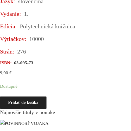
Jazyk:
slovenčina
Vydanie:
1.
Edícia:
Polytechnická knižnica
Výtlačkov:
10000
Strán:
276
ISBN:
63-095-73
9,90
€
Dostupné
množstvo
Pridať do košíka
500
Najnovšie tituly v ponuke
RIEŠENÝCH
ÚLOH
Z