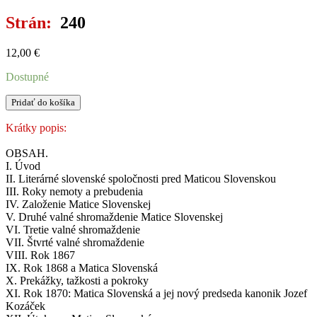
Strán:
240
12,00
€
Dostupné
množstvo
Pridať do košíka
DEJINY
MATICE
Krátky popis:
SLOVENSKEJ
OBSAH.
I. Úvod
II. Literárné slovenské spoločnosti pred Maticou Slovenskou
III. Roky nemoty a prebudenia
IV. Založenie Matice Slovenskej
V. Druhé valné shromaždenie Matice Slovenskej
VI. Tretie valné shromaždenie
VII. Štvrté valné shromaždenie
VIII. Rok 1867
IX. Rok 1868 a Matica Slovenská
X. Prekážky, tažkosti a pokroky
XI. Rok 1870: Matica Slovenská a jej nový predseda kanonik Jozef
Kozáček