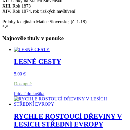
XII. Útoky na Maticu Slovenskú
XIII. Rok 1873
XIV. Rok 1874, rok ťažkých navštívení
Prílohy k dejinám Matice Slovenskej (č. 1-18)
*-*
Najnovšie tituly v ponuke
LESNÉ CESTY
5,00
€
Dostupné
Pridať do košíka
RYCHLE ROSTOUCÍ DŘEVINY V
LESÍCH STŘEDNÍ EVROPY