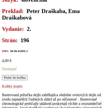
Preklad:
Peter Draškaba, Ema
Draškabová
Vydanie:
2.
Strán:
196
ISBN:
80-06-01094-3
4,00
€
Dostupné
množstvo
Pridať do košíka
SVETOVÉ
DEJINY
Krátky popis:
V
KOCKE
Ilustrovaná príručka dejín zahŕňajúca obdobie svetových dejín od
zrodu najstarších ľudských sídiel až po súčasnosť . Ilustrované
chronologické prehľady udalostí poskytujú rýchle a zrozumiteľné
informácie, ktoré dopĺňajú zaujímavé charakteristiky významných