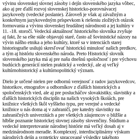
vývinu slovenskej slovnej zásoby i dejín slovenského jazyka vôbec,
ako aj pre ďalší rozvoj slovenskej historicko-porovnávacej
jazykovedy (vedecké poslanie). Zároveň je však aj závažným a
konkrétnym jazykovedným príspevkom k riešeniu zložitých otázok
formovania a vývinu slovenskej feudálnej národnosti a jej kultúry v
11. -18. storočí. Vedeckú aktuálnosť historického slovníka zvyšuje
aj fakt, že sa ešte stále objavujú staré, často až šovinistické názory na
vývin nášho etnika a jeho kultúry, ktoré sa v intenciách starej
historiografie usilujú skresľovať historickú minulosť našich predkov,
a tým aj históriu slovenského národa. Preto Historický slovník
slovenského jazyka má aj pre našu dnešnú spoločnosť i pre výchovu
budúcich generácií nielen praktický a vedecký, ale aj veľký
kultúrnohistorický a kultúrnopolitický význam.
Dielo je určené nielen pre odbornú verejnosť z radov jazykovedcov,
historikov, etnografov a odborníkov z ďalších historických a
spoločenských vied, ale aj pre poslucháčov slovakistiky, slavistiky a
ďalších historických disciplín na našich vysokých školách, pre
knižnice všetkých škôl vyššieho typu, pre verejné a vedecké
knižnice u nás doma aj v zahraničí, pre katedry slavistiky na
zahraničných univerzitách a pre všetkých záujemcov o bližšie a
hlbšie poznanie historickej slovnej zásoby slovenčiny. Štúdium a
vedecké interpretovanie národnej histórie má veľký dosah aj v
medzinárodnom meradle. Komplexný, interdisciplinárny výskum
národných dejín a synteticky spracované výsledky takéhoto