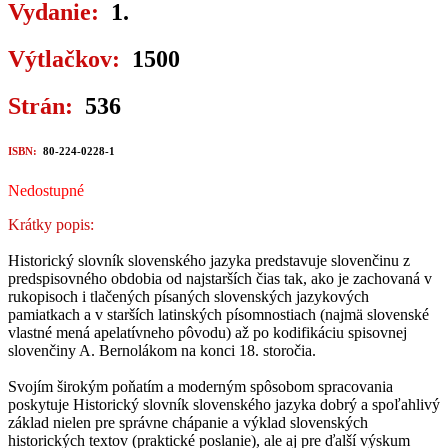
Vydanie:
1.
Výtlačkov:
1500
Strán:
536
ISBN:
80-224-0228-1
Nedostupné
Krátky popis:
Historický slovník slovenského jazyka predstavuje slovenčinu z
predspisovného obdobia od najstarších čias tak, ako je zachovaná v
rukopisoch i tlačených písaných slovenských jazykových
pamiatkach a v starších latinských písomnostiach (najmä slovenské
vlastné mená apelatívneho pôvodu) až po kodifikáciu spisovnej
slovenčiny A. Bernolákom na konci 18. storočia.
Svojím širokým poňatím a moderným spôsobom spracovania
poskytuje Historický slovník slovenského jazyka dobrý a spoľahlivý
základ nielen pre správne chápanie a výklad slovenských
historických textov (praktické poslanie), ale aj pre ďalší výskum