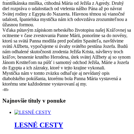
františkánska mníška, ctihodná Mária od Ježiša z Agredy. Druhý
diel rozpráva o udalostiach od vtelenia nášho Pána až po návrat
Svätej rodiny z Egypta do Nazareta. Hlavnou témou sú vianočné
udalosti, španielska mystička nám ich odovzdáva zrozumiteľnou a
úžasnou formou.
Vďaka pútavým zápiskom nebeského životopisu našej Kráľovnej sa
ocitneme v čase zvestovania Panne Márii, ponoríme sa do novény,
ktorú sa svätá Panna modlila pred počatím Spasiteľa, navštívime
svätú Alžbetu, vypočujeme si úvahy svätého pestúna Jozefa. Budú
nám odhalené skutočnosti zrodenia Ježiša Krista, návštevy troch
kráľov, besnenie krutého Herodesa, útek svätej Alžbety aj so synom
Jánom Krstiteľom na púšť i samotný odchod Ježiša, Márie a Jozefa
do Egypta a ich zázraky, ktoré v tejto krajine vykonali.
Mystička nám v tomto zväzku odhaľuje aj nevídaný opis
diabolského pokúšania, ktorému bola Panna Mária vystavená a
ktorému sme každodenne vystavovaní aj my.
-m-
Najnovšie tituly v ponuke
LESNÉ CESTY