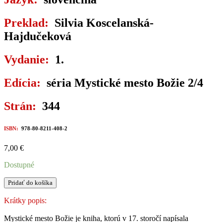
Preklad:
Silvia Koscelanská-
Hajdučeková
Vydanie:
1.
Edícia:
séria Mystické mesto Božie 2/4
Strán:
344
ISBN:
978-80-8211-408-2
7,00
€
Dostupné
množstvo
Pridať do košíka
MYSTICKÉ
MESTO
Krátky popis:
BOŽIE
II
Mystické mesto Božie je kniha, ktorú v 17. storočí napísala