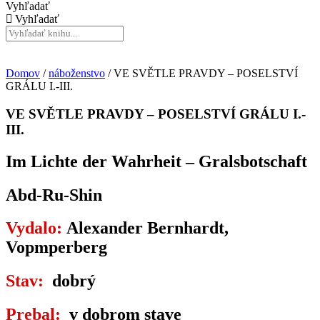
Vyhľadať
Vyhľadať
Domov
/
náboženstvo
/ VE SVĚTLE PRAVDY – POSELSTVÍ
GRÁLU I.-III.
VE SVĚTLE PRAVDY – POSELSTVÍ GRÁLU I.-
III.
Im Lichte der Wahrheit – Gralsbotschaft
Abd-Ru-Shin
Vydalo:
Alexander Bernhardt,
Vopmperberg
Stav:
dobrý
Prebal:
v dobrom stave