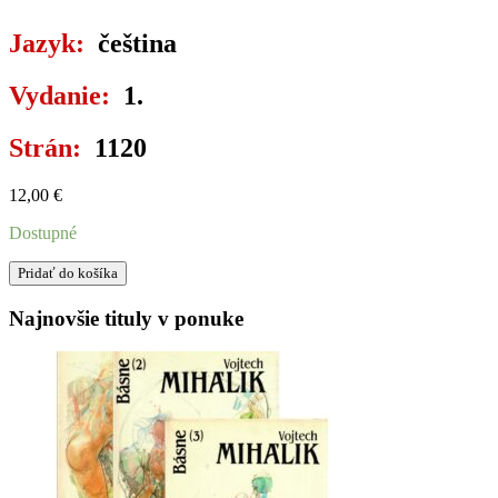
Jazyk:
čeština
Vydanie:
1.
Strán:
1120
12,00
€
Dostupné
množstvo
Pridať do košíka
VE
SVĚTLE
Najnovšie tituly v ponuke
PRAVDY
-
POSELSTVÍ
GRÁLU
I.-
III.