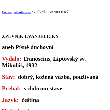
Domov
/
náboženstvo
/ ZPĚVNÍK EVANJELICKÝ
ZPĚVNÍK EVANJELICKÝ
aneb Písně duchovní
Vydalo:
Tranoscius, Liptovský sv.
Mikuláš, 1932
Stav:
dobrý, kožená väzba, používaná
Prebal:
v dobrom stave
Jazyk:
čeština