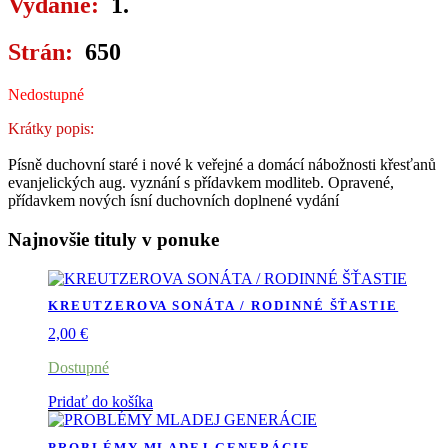
Vydanie:
1.
Strán:
650
Nedostupné
Krátky popis:
Písně duchovní staré i nové k veřejné a domácí nábožnosti křesťanů
evanjelických aug. vyznání s přídavkem modliteb. Opravené,
přídavkem nových ísní duchovních doplnené vydání
Najnovšie tituly v ponuke
KREUTZEROVA SONÁTA / RODINNÉ ŠŤASTIE
2,00
€
Dostupné
Pridať do košíka
PROBLÉMY MLADEJ GENERÁCIE