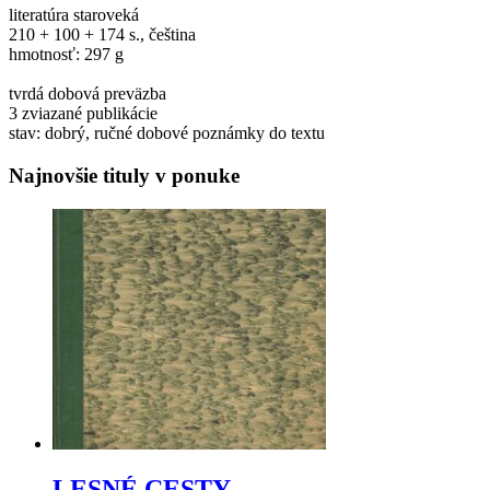
literatúra staroveká
210 + 100 + 174 s., čeština
hmotnosť: 297 g
tvrdá dobová preväzba
3 zviazané publikácie
stav: dobrý, ručné dobové poznámky do textu
Najnovšie tituly v ponuke
LESNÉ CESTY