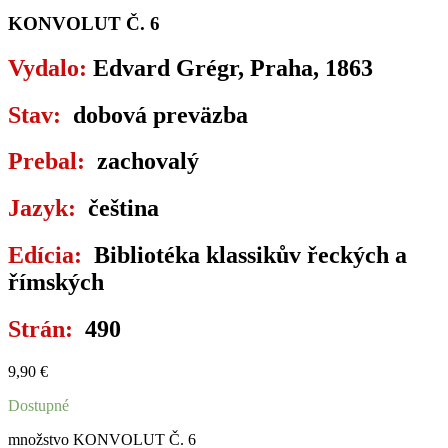
KONVOLUT Č. 6
Vydalo:
Edvard Grégr, Praha, 1863
Stav:
dobová preväzba
Prebal:
zachovalý
Jazyk:
čeština
Edícia:
Bibliotéka klassikův řeckých a
římských
Strán:
490
9,90
€
Dostupné
množstvo KONVOLUT Č. 6