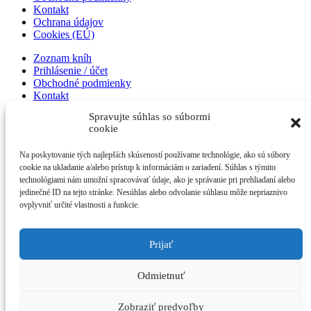
Kontakt
Ochrana údajov
Cookies (EÚ)
Zoznam kníh
Prihlásenie / účet
Obchodné podmienky
Kontakt
Ochrana údajov
Spravujte súhlas so súbormi
Cookies (EÚ)
cookie
Zoznam kníh
Na poskytovanie tých najlepších skúseností používame technológie, ako sú súbory
Prihlásenie / účet
cookie na ukladanie a/alebo prístup k informáciám o zariadení. Súhlas s týmito
Obchodné podmienky
technológiami nám umožní spracovávať údaje, ako je správanie pri prehliadaní alebo
Kontakt
jedinečné ID na tejto stránke. Nesúhlas alebo odvolanie súhlasu môže nepriaznivo
Ochrana údajov
ovplyvniť určité vlastnosti a funkcie.
Cookies (EÚ)
Prijať
NOVINKY
O MNE
Odmietnuť
ZOZNAM KNÍH
KONTAKT
BLOG
Zobraziť predvoľby