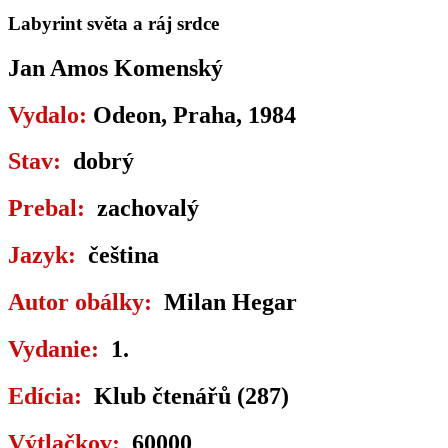
Labyrint světa a ráj srdce
Jan Amos Komenský
Vydalo:
Odeon, Praha, 1984
Stav:
dobrý
Prebal:
zachovalý
Jazyk:
čeština
Autor obálky:
Milan Hegar
Vydanie:
1.
Edícia:
Klub čtenářů (287)
Výtlačkov:
60000