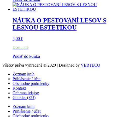
NÁUKA O PESTOVANÍ LESOV S
LESNOU ESTETIKOU
5,00
€
Dostupné
Pridať do košíka
Všetky práva vyhradené © 2020 | Designed by
VERTECO
Zoznam kníh
Prihlásenie / účet
Obchodné podmienky
Kontakt
Ochrana údajov
Cookies (EÚ)
Zoznam kníh
Prihlásenie / účet
Obchodné podmienky