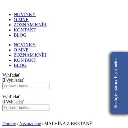
NOVINKY
O MNE
ZOZNAM KNÍH
KONTAKT
BLOG
NOVINKY
O MNE
ZOZNAM KNÍH
KONTAKT
Sledujte nás na Facebooku
BLOG
Vyhľadať
Vyhľadať
Vyhľadať
Vyhľadať
Domov
/
Nezaradené
/ MALVÍNA Z BRETANĚ