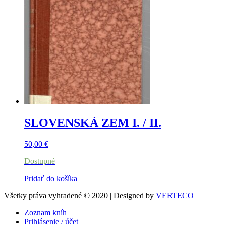
SLOVENSKÁ ZEM I. / II.
50,00
€
Dostupné
Pridať do košíka
Všetky práva vyhradené © 2020 | Designed by
VERTECO
Zoznam kníh
Prihlásenie / účet