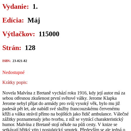
Vydanie:
1.
Edícia:
Máj
Výtlačkov:
115000
Strán:
128
ISBN:
23-021-82
Nedostupné
Krátky popis:
Novela Malvína z Bretaně vychází roku 1916, kdy její autor má za
sebou otřesnou zkušenost první světové války. Jerome Klapka
Jerome nebyl přijat do armády pro svůj vysoký věk, bylo mu již
padesát pět let, ale nabídl své služby francouzskému červenému
kříži a válku strávil přímo na bojištích jako řidič ambulance. Válečné
zážitky poznamenaly jeho tvorbu, z níž se vytrácí charakteristický
humor. Malvína z Bretaně stojí někde na půli cesty. V knize se
setkávají břitký vtip i nostalgický smutek. Především se ale jedná o