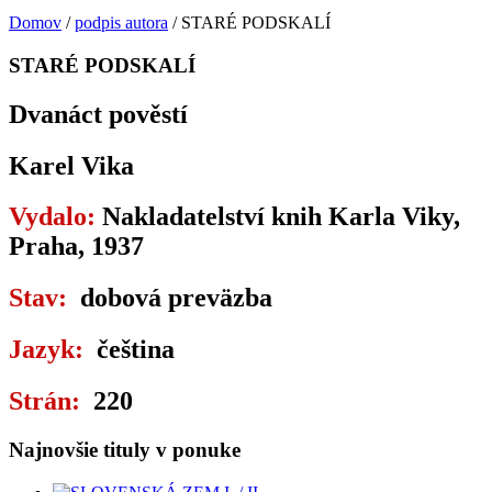
Domov
/
podpis autora
/ STARÉ PODSKALÍ
STARÉ PODSKALÍ
Dvanáct pověstí
Karel Vika
Vydalo:
Nakladatelství knih Karla Viky,
Praha, 1937
Stav:
dobová preväzba
Jazyk:
čeština
Strán:
220
Najnovšie tituly v ponuke