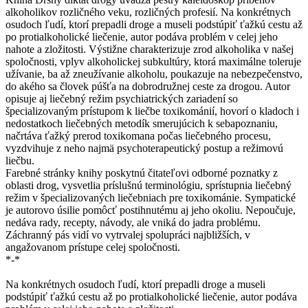
alkoholikov rozličného veku, rozličných profesií. Na konkrétnych
osudoch ľudí, ktorí prepadli droge a museli podstúpiť ťažkú cestu až
po protialkoholické liečenie, autor podáva problém v celej jeho
nahote a zložitosti. Výstižne charakterizuje zrod alkoholika v našej
spoločnosti, vplyv alkoholickej subkultúry, ktorá maximálne toleruje
užívanie, ba až zneužívanie alkoholu, poukazuje na nebezpečenstvo,
do akého sa človek púšťa na dobrodružnej ceste za drogou. Autor
opisuje aj liečebný režim psychiatrických zariadení so
špecializovaným prístupom k liečbe toxikománií, hovorí o kladoch i
nedostatkoch liečebných metodík smerujúcich k sebapoznaniu,
načrtáva ťažký prerod toxikomana počas liečebného procesu,
vyzdvihuje z neho najmä psychoterapeutický postup a režimovú
liečbu.
Farebné stránky knihy poskytnú čitateľovi odborné poznatky z
oblasti drog, vysvetlia príslušnú terminológiu, sprístupnia liečebný
režim v špecializovaných liečebniach pre toxikománie. Sympatické
je autorovo úsilie pomôcť postihnutému aj jeho okoliu. Nepoučuje,
nedáva rady, recepty, návody, ale vniká do jadra problému.
Záchranný pás vidí vo vytrvalej spolupráci najbližších, v
angažovanom prístupe celej spoločnosti.
*-*
Na konkrétnych osudoch ľudí, ktorí prepadli droge a museli
podstúpiť ťažkú cestu až po protialkoholické liečenie, autor podáva