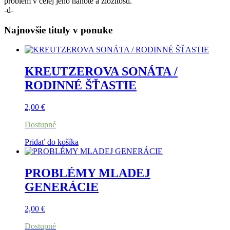
problém v celej jeho nahote a zložitosti.
-d-
Najnovšie tituly v ponuke
KREUTZEROVA SONÁTA /
RODINNÉ ŠŤASTIE
2,00
€
Dostupné
Pridať do košíka
PROBLÉMY MLADEJ
GENERÁCIE
2,00
€
Dostupné