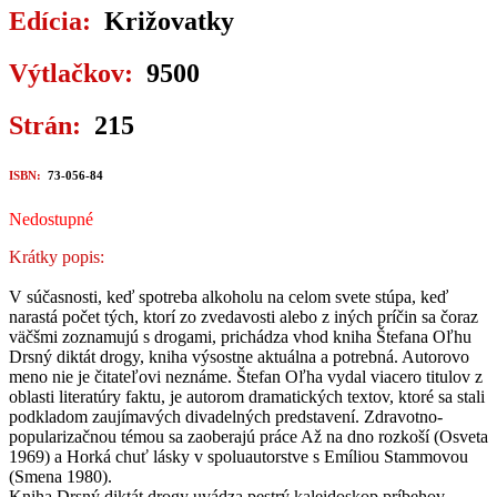
Edícia:
Križovatky
Výtlačkov:
9500
Strán:
215
ISBN:
73-056-84
Nedostupné
Krátky popis:
V súčasnosti, keď spotreba alkoholu na celom svete stúpa, keď
narastá počet tých, ktorí zo zvedavosti alebo z iných príčin sa čoraz
väčšmi zoznamujú s drogami, prichádza vhod kniha Štefana Oľhu
Drsný diktát drogy, kniha výsostne aktuálna a potrebná. Autorovo
meno nie je čitateľovi neznáme. Štefan Oľha vydal viacero titulov z
oblasti literatúry faktu, je autorom dramatických textov, ktoré sa stali
podkladom zaujímavých divadelných predstavení. Zdravotno-
popularizačnou témou sa zaoberajú práce Až na dno rozkoší (Osveta
1969) a Horká chuť lásky v spoluautorstve s Emíliou Stammovou
(Smena 1980).
Kniha Drsný diktát drogy uvádza pestrý kaleidoskop príbehov