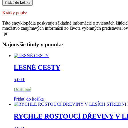
množstvo
Pridať do košíka
ENCYKLOPÉDIA
ZVIERAT
Krátky popis:
Táto encyklopédia poskytuje základné informácie o zvieratách žijúcich
množstvo zaujímavých informácií zo života vybraných predstaviteľov t
-pr-
Najnovšie tituly v ponuke
LESNÉ CESTY
5,00
€
Dostupné
Pridať do košíka
RYCHLE ROSTOUCÍ DŘEVINY V L