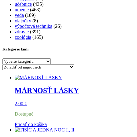
učebnice
(435)
umenie
(468)
veda
(189)
vlajočky
(8)
výpočtová technika
(26)
zdravie
(391)
zoológia
(165)
Kategórie kníh
MÁRNOSŤ LÁSKY
2,00
€
Dostupné
Pridať do košíka