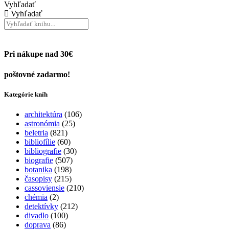
Vyhľadať
Vyhľadať
Pri nákupe nad 30€
poštovné zadarmo!
Kategórie kníh
architektúra
(106)
astronómia
(25)
beletria
(821)
bibliofílie
(60)
bibliografie
(30)
biografie
(507)
botanika
(198)
časopisy
(215)
cassoviensie
(210)
chémia
(2)
detektívky
(212)
divadlo
(100)
doprava
(86)