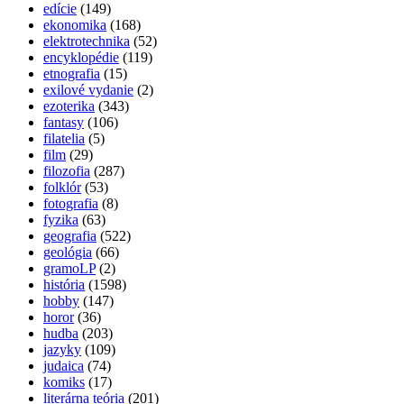
edície
(149)
ekonomika
(168)
elektrotechnika
(52)
encyklopédie
(119)
etnografia
(15)
exilové vydanie
(2)
ezoterika
(343)
fantasy
(106)
filatelia
(5)
film
(29)
filozofia
(287)
folklór
(53)
fotografia
(8)
fyzika
(63)
geografia
(522)
geológia
(66)
gramoLP
(2)
história
(1598)
hobby
(147)
horor
(36)
hudba
(203)
jazyky
(109)
judaica
(74)
komiks
(17)
literárna teória
(201)