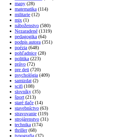
mapy
(28)
matematika
(114)
militarie
(12)
mix
(1)
náboženstvo
(580)
Nezaradené
(1319)
pedagogika
(64)
podpis autora
(351)
poézia
(648)
pohľadnice
(28)
politika
(223)
právo
(72)
pre deti
(720)
psychológia
(409)
samizdat
(2)
scifi
(108)
slovníky
(35)
šport
(213)
staré tlače
(14)
stavebníctvo
(63)
stravovanie
(119)
strojárenstvo
(31)
technika
(174)
thriller
(68)
typografia
(37)