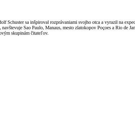
f Schuster sa inšpiroval rozprávaniami svojho otca a vyrazil na expedí
 navštevuje Sao Paulo, Manaus, mesto zlatokopov Poçoes a Rio de Janeir
ovým skupinám čitateľov.