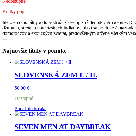
Nedostupné
Krátky popis:
Ide o emocionálny a dobrodružný cestopisný denník z Amazonie. Rudol
džungľu, stretáva Parecízskych Indiánov, plaví sa po rieke Amazonke,
domorodcov a exotických zvierat, predovšetkým určené všetkým vek
---
Najnovšie tituly v ponuke
SLOVENSKÁ ZEM I. / II.
50,00
€
Dostupné
Pridať do košíka
SEVEN MEN AT DAYBREAK