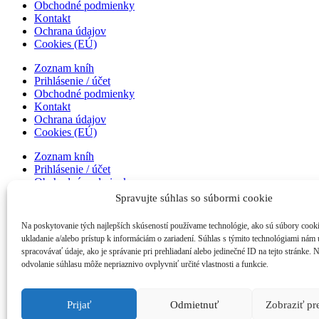
Obchodné podmienky
Kontakt
Ochrana údajov
Cookies (EÚ)
Zoznam kníh
Prihlásenie / účet
Obchodné podmienky
Kontakt
Ochrana údajov
Cookies (EÚ)
Zoznam kníh
Prihlásenie / účet
Obchodné podmienky
Kontakt
Spravujte súhlas so súbormi cookie
Ochrana údajov
Cookies (EÚ)
Na poskytovanie tých najlepších skúseností používame technológie, ako sú súbory cook
ukladanie a/alebo prístup k informáciám o zariadení. Súhlas s týmito technológiami nám
Zoznam kníh
spracovávať údaje, ako je správanie pri prehliadaní alebo jedinečné ID na tejto stránke. 
Prihlásenie / účet
odvolanie súhlasu môže nepriaznivo ovplyvniť určité vlastnosti a funkcie.
Obchodné podmienky
Kontakt
Ochrana údajov
Prijať
Odmietnuť
Zobraziť p
Cookies (EÚ)