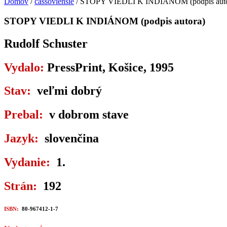
Domov
/
cassoviensie
/ STOPY VIEDLI K INDIÁNOM (podpis auto
STOPY VIEDLI K INDIÁNOM (podpis autora)
Rudolf Schuster
Vydalo:
PressPrint, Košice, 1995
Stav:
veľmi dobrý
Prebal:
v dobrom stave
Jazyk:
slovenčina
Vydanie:
1.
Strán:
192
ISBN:
80-967412-1-7