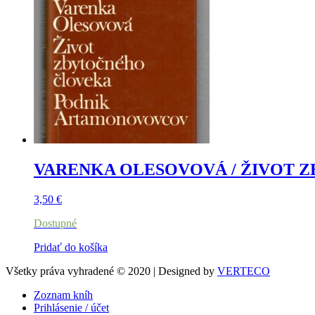
VARENKA OLESOVOVÁ / ŽIVOT 
3,50
€
Dostupné
Pridať do košíka
Všetky práva vyhradené © 2020 | Designed by
VERTECO
Zoznam kníh
Prihlásenie / účet