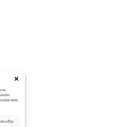
ie na
 umožní
Nesúhlas alebo
redvoľby