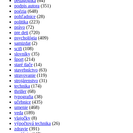
pedagogika
(64)
podpis autora
(351)
poézia
(648)
pohľadnice
(28)
politika
(223)
právo
(72)
pre deti
(720)
psychológia
(409)
samizdat
(2)
scifi
(108)
slovníky
(35)
šport
(214)
staré tlače
(14)
stavebníctvo
(63)
stravovanie
(119)
strojárenstvo
(31)
technika
(174)
thriller
(68)
typografia
(38)
učebnice
(435)
umenie
(468)
veda
(189)
vlajočky
(8)
výpočtová technika
(26)
zdravie
(391)