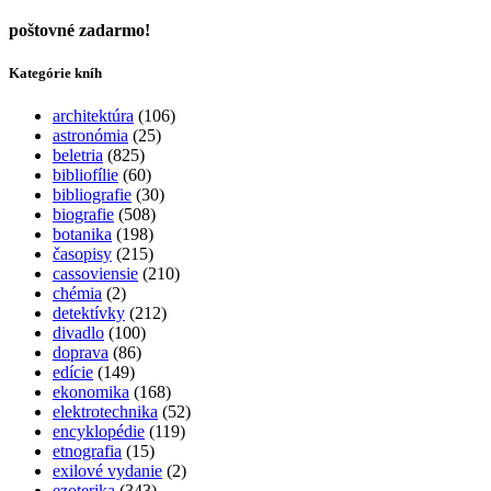
poštovné zadarmo!
Kategórie kníh
architektúra
(106)
astronómia
(25)
beletria
(825)
bibliofílie
(60)
bibliografie
(30)
biografie
(508)
botanika
(198)
časopisy
(215)
cassoviensie
(210)
chémia
(2)
detektívky
(212)
divadlo
(100)
doprava
(86)
edície
(149)
ekonomika
(168)
elektrotechnika
(52)
encyklopédie
(119)
etnografia
(15)
exilové vydanie
(2)
ezoterika
(343)