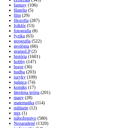
fantasy
(106)
filatelia
(5)
film
(29)
filozofia
(287)
folklór
(53)
fotografia
(8)
fyzika
(63)
geografia
(522)
geológia
(66)
gramoLP
(2)
história
(1601)
hobby
(147)
horor
(36)
hudba
(203)
jazyky
(109)
judaica
(74)
komiks
(17)
literárna teória
(201)
mapy
(28)
matematika
(114)
militarie
(12)
mix
(1)
náboženstvo
(580)
Nezaradené
(1320)