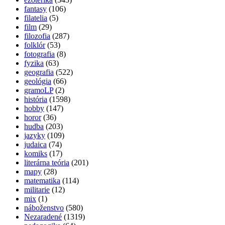
fantasy
(106)
filatelia
(5)
film
(29)
filozofia
(287)
folklór
(53)
fotografia
(8)
fyzika
(63)
geografia
(522)
geológia
(66)
gramoLP
(2)
história
(1598)
hobby
(147)
horor
(36)
hudba
(203)
jazyky
(109)
judaica
(74)
komiks
(17)
literárna teória
(201)
mapy
(28)
matematika
(114)
militarie
(12)
mix
(1)
náboženstvo
(580)
Nezaradené
(1319)