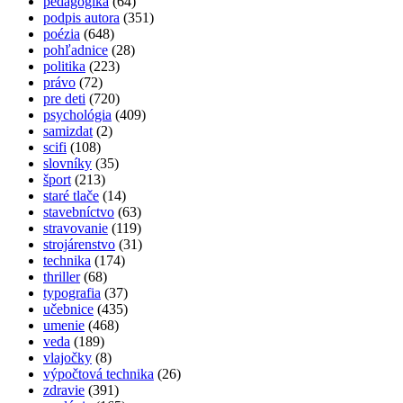
pedagogika
(64)
podpis autora
(351)
poézia
(648)
pohľadnice
(28)
politika
(223)
právo
(72)
pre deti
(720)
psychológia
(409)
samizdat
(2)
scifi
(108)
slovníky
(35)
šport
(213)
staré tlače
(14)
stavebníctvo
(63)
stravovanie
(119)
strojárenstvo
(31)
technika
(174)
thriller
(68)
typografia
(37)
učebnice
(435)
umenie
(468)
veda
(189)
vlajočky
(8)
výpočtová technika
(26)
zdravie
(391)