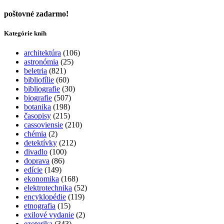
poštovné zadarmo!
Kategórie kníh
architektúra
(106)
astronómia
(25)
beletria
(821)
bibliofílie
(60)
bibliografie
(30)
biografie
(507)
botanika
(198)
časopisy
(215)
cassoviensie
(210)
chémia
(2)
detektívky
(212)
divadlo
(100)
doprava
(86)
edície
(149)
ekonomika
(168)
elektrotechnika
(52)
encyklopédie
(119)
etnografia
(15)
exilové vydanie
(2)
ezoterika
(343)